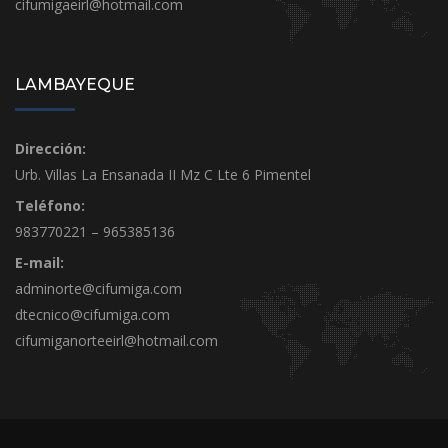
cifumigaeirl@hotmail.com
LAMBAYEQUE
Dirección:
Urb. Villas La Ensanada II Mz C Lte 6 Pimentel
Teléfono:
983770221 – 965385136
E-mail:
adminorte@cifumiga.com
dtecnico@cifumiga.com
cifumiganorteeirl@hotmail.com