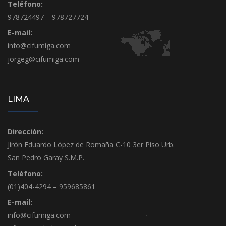
Teléfono:
978724497 – 978727724
E-mail:
info@cifumiga.com
jorgeg@cifumiga.com
LIMA
Dirección:
Jirón Eduardo López de Romaña C-10 3er Piso Urb.
San Pedro Garay S.M.P.
Teléfono:
(01)404-4294 – 959685861
E-mail:
info@cifumiga.com